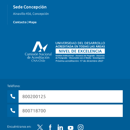
Sede Concepción
Ainavillo 456, Concepción
Contacto
|
Mapa
Teléfono:
800200125
800718700
Twitter
Facebook
LinkedIn
YouTube
Instagram
Encuéntranos en: