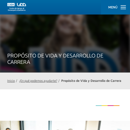
MENÚ
INICIO
NOSOTROS
¿CÓMO
PEDIR
PROPÓSITO DE VIDA Y DESARROLLO DE
UNA
HORA?
CARRERA
¿EN
QUÉ
Inicio
/
¿En qué podemos ayudarte?
/
Propósito de Vida y Desarrollo de Carrera
PODEMOS
AYUDARTE?
Bienestar
Académico
Universitario
Autogestión
y
Aprendizaje