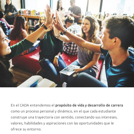
Propósito
de
Vida
y
Desarrollo
de
Carrera
¿QUÉ
HACEMOS?
MATERIAL
DE
APOYO
En el CADA entendemos el
propósito de vida y desarrollo de carrera
como un proceso personal y dinámico, en el que cada estudiante
construye una trayectoria con sentido, conectando sus intereses,
valores, habilidades y aspiraciones con las oportunidades que le
ofrece su entorno.