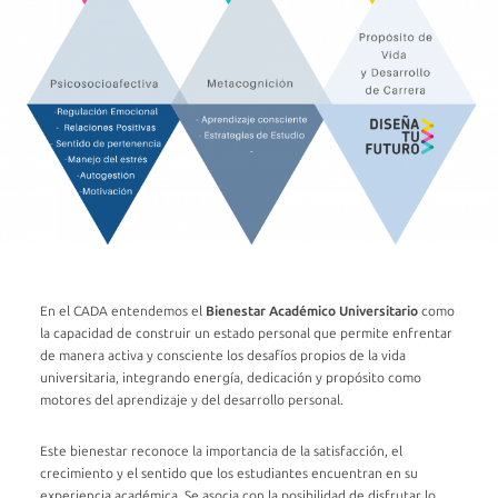
Propósito
de
Vida
y
Desarrollo
de
Carrera
¿QUÉ
HACEMOS?
MATERIAL
DE
APOYO
En el CADA entendemos el
Bienestar Académico Universitario
como
la capacidad de construir un estado personal que permite enfrentar
de manera activa y consciente los desafíos propios de la vida
universitaria, integrando energía, dedicación y propósito como
motores del aprendizaje y del desarrollo personal.
Este bienestar reconoce la importancia de la satisfacción, el
crecimiento y el sentido que los estudiantes encuentran en su
experiencia académica. Se asocia con la posibilidad de disfrutar lo