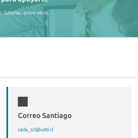
, tutorías, entre otros.
Correo Santiago
cada_scl@udd.cl