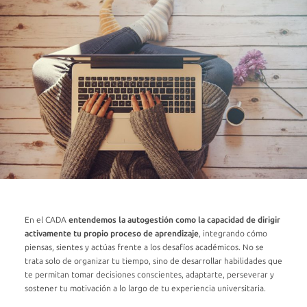
Propósito
de
Vida
y
Desarrollo
de
Carrera
¿QUÉ
HACEMOS?
MATERIAL
DE
APOYO
En el CADA
entendemos la autogestión como la capacidad de dirigir
activamente tu propio proceso de aprendizaje
, integrando cómo
piensas, sientes y actúas frente a los desafíos académicos. No se
trata solo de organizar tu tiempo, sino de desarrollar habilidades que
te permitan tomar decisiones conscientes, adaptarte, perseverar y
sostener tu motivación a lo largo de tu experiencia universitaria.